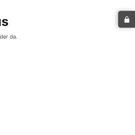
us
der da.